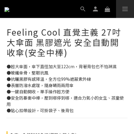
Feeling Cool 直覺主義 27吋
大傘面 黑膠遮光 安全自動開
收傘(安全中棒)
●超大傘面，傘下直徑加大至122cm，背著背包也不怕淋濕
●玻纖傘骨，堅韌抗風
●抗曬黑膠有感降溫，全方位99%遮蔽紫外線
●表層防潑水處理，隨身晴雨兩用傘
●一鍵自動開收，單手操作超方便
●安全防暴衝中棒，壓到哪停到哪，適合力氣小的女生、孩童使
用
●貼心扣帶設計，可掛袋子、後背包