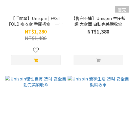
售完
【手開傘】Unispin | FAST
【售完不補】Unispin 牛仔藍
FOLD 疾收傘 手開折傘 一鍵
調 大傘面 自動完美瞬收傘
自動收傘
NT$1,280
NT$1,380
NT$1,480