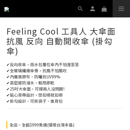
Feeling Cool 工具人 大傘面
抗風 反向 自動開收傘 (掛勾
傘)
✔反向收傘，雨水包覆在傘內不怕溼答答
✔全玻璃纖維傘骨，抗風不怕風吹
✔內層黑膠布，防曬抗UV99%
✔高密度防潑水，輕甩即乾
✔25吋大傘面，可撐兩人沒問題! 
✔貼心背帶設計，想扣哪就扣哪
✔掛勾設計，可掛袋子、後背包
全店，全館$999免運(僅限台灣本島)