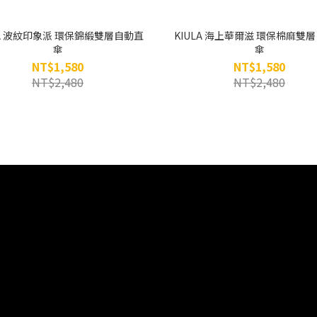
LA 波紋印象派 環保錦緞雙層自動直
KIULA 海上華爾滋 環保棉麻雙
傘
傘
NT$1,580
NT$1,580
NT$2,480
NT$2,480