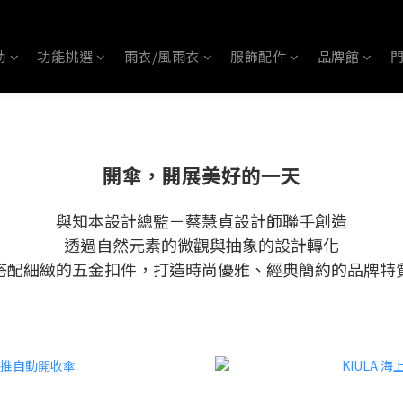
動
功能挑選
雨衣/風雨衣
服飾配件
品牌館
開傘，開展美好的一天
與知本設計總監－蔡慧貞設計師聯手創造
透過自然元素的微觀與抽象的設計轉化
搭配細緻的五金扣件，打造時尚優雅、經典簡約的品牌特