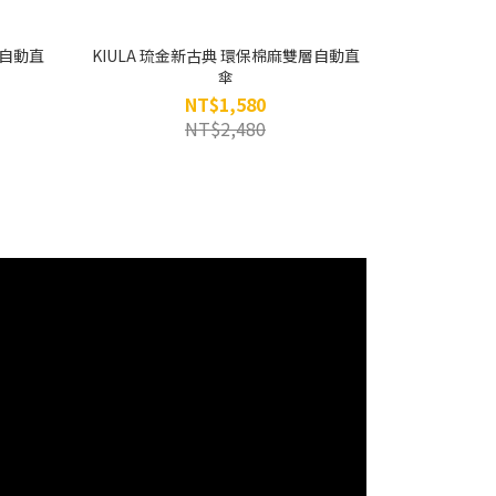
層自動直
KIULA 琉金新古典 環保棉麻雙層自動直
傘
NT$1,580
NT$2,480