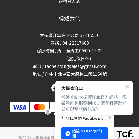
退換貨方式
聯絡我們
大振豐洋傘有限公司 52715576
電話 / 04-22317689
客服時間 / 周一至周五09:00-18:00
(國定假日休)
電郵 / tachenfongsales@gmail.com
地址 / 台中市北屯區太原路三段1160號
大振豐洋傘
歡迎光臨大振豐洋傘官方網站，很
榮幸能夠服務到您，請問有甚麼問
題可以幫您解決呢?
訂閱我們的 Facebook 專頁
透過 Messenger 訂
閱
2022 © 大振豐洋傘有限公司 Ta Chen Fong umbrella Co., Ltd.