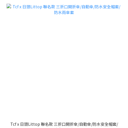
Tcf x 日頭Littop 聯名款 三折口開折傘/自動傘/防水安全帽套/