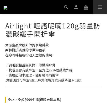
Airlight 輕語呢喃120g羽量防
曬碳纖手開折傘
大振豐品牌設計師獨家設計款
柔和拼接淡雅的冰淇淋色系
在妳耳畔輕輕吟唱天堂般的曲調
‧羽毛般輕盈無負擔，碳纖維傘骨
‧抗曬黑膠有感降溫，全方位99%遮蔽紫外線
‧表層超潑水處理，隨身晴雨兩用傘
.實驗測試可降溫8度C,戶外環境測試有感降溫3-5度C
全店，全館$999免運(僅限台灣本島)