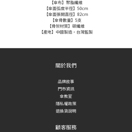
【傘布】聚脂纖維
【傘面弧度半徑】50cm
【傘面張開直徑】82cm
【傘骨數量】5支
【骨架材質】碳纖維
【產地】中國製造，台灣監製
關於我們
品牌故事
門市資訊
傘教室
隱私權政策
退換貨說明
顧客服務