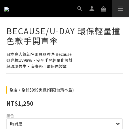
BECAUSE/U-DAY 環保輕量撞
色款手開直傘
日本高人氣知名雨具品牌☂ Because
遮光抗UV98%‧安全手開輕量化設計
與環境共生‧海廢PET環保再製傘
全店，全館$999免運(僅限台灣本島)
NT$1,250
顏色