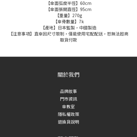
【傘面弧度半徑】60cm
【傘面張開直徑】95cm
【重量】270g
【傘骨數量】7k
【產地】日本監製，中國製造
【注意事項】直傘因尺寸限制，僅能使用宅配配送，恕無法超商
取貨付款
關於我們
品牌故事
門市資訊
傘教室
隱私權政策
退換貨說明