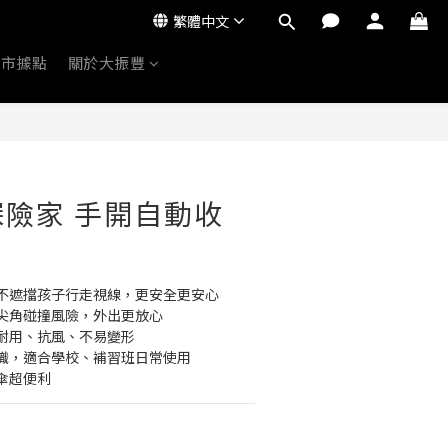
繁體中文
門市據點
關於大振豐
小探險家 手開自動收
不遮擋孩子行走視線，更安全更安心
尖角碰撞風險，外出更放心
耐用、抗風、不易變形
識，適合學校、補習班日常使用
傘超便利