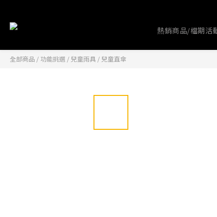
熱銷商品/檔期活
全部商品
/
功能挑選
/
兒童雨具
/
兒童直傘