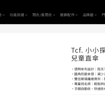
動
功能挑選
雨衣/風雨衣
服飾配件
品牌館
Tcf. 小
兒童直傘
‧透明傘布設計：雨天
‧圓角防戳傘頭：減少
‧雙倍玻璃纖維骨架：
‧專屬姓名條：輕鬆辨
‧手開自動收，快速收