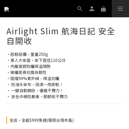
Airlight Slim 航海日記 安全
自開收
‧超輕結構，重量250g
‧單人大傘面，傘下直徑110公分
‧內層黑膠防曬降溫隔熱
‧玻纖尾骨抗風有韌性
‧阻擋99%紫外線，降溫抗曬
‧ 防潑水傘布，雨滴一甩即乾！
‧ 一鍵自動開收，優雅不費力！
‧ 安全中棒防暴衝，節節收不費力
全店，全館$999免運(僅限台灣本島)