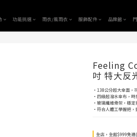
動
功能挑選
雨衣/風雨衣
服飾配件
品牌館
Feeling 
吋 特大反
‧138公分超大傘面，
‧四級超潑水傘布，時
‧玻璃纖維骨架，穩定
‧符合人體工學握把，
全店，全館$999免運