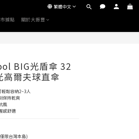
繁體中文
門市據點
關於大振豐
Cool BIG光盾傘 32
光高爾夫球直傘
可輕鬆容納2~3人
刻保持乾爽
抗風
握感舒適
(僅限台灣本島)