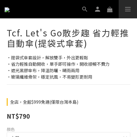
Tcf. Let's Go散步趣 省力輕推
自動傘(提袋式傘套)
‧提袋式傘套設計，解放雙手，外出更輕鬆
‧省力輕推自動開收，單手即可操作，開收順暢不費力
‧遮光黑膠傘布，降溫防曬、晴雨兩用
‧玻璃纖維骨架，穩定抗風，不易變形更耐用
全店，全館$999免運(僅限台灣本島)
NT$790
顏色