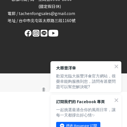
(國定假日休)
電郵 / tachenfongsales@gmail.com
地址 / 台中市北屯區太原路三段1160號
大振豐洋傘
歡迎光臨大振豐洋傘官方網站，很
榮幸能夠服務到您，請問有甚麼問
題可以幫您解決呢?
訂閱我們的 Facebook 專頁
一起挑選最適合你的風雨日常，讓
每一天都撐出好心情✨
透過 Messenger 訂閱