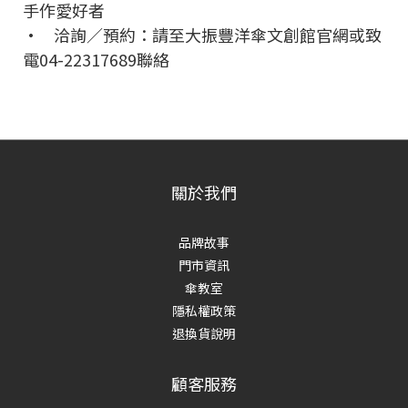
手作愛好者
• 洽詢／預約：請至大振豐洋傘文創館官網或致
電04-22317689聯絡
關於我們
品牌故事
門市資訊
傘教室
隱私權政策
退換貨說明
顧客服務