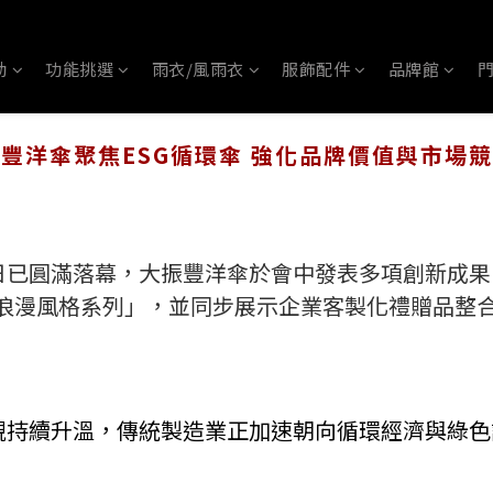
動
功能挑選
雨衣/風雨衣
服飾配件
品牌館
豐洋傘聚焦ESG循環傘 強化品牌價值與市場
19日已圓滿落幕，大振豐洋傘於會中發表多項創新成果
法浪漫風格系列」，並同步展示企業客製化禮贈品整
重視持續升溫，傳統製造業正加速朝向循環經濟與綠