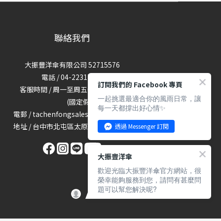
聯絡我們
大振豐洋傘有限公司 52715576
電話 / 04-22317689
訂閱我們的 Facebook 專頁
客服時間 / 周一至周五09:00-18:00
一起挑選最適合你的風雨日常，讓
(國定假日休)
每一天都撐出好心情✨
電郵 / tachenfongsales@gmail.com
地址 / 台中市北屯區太原路三段1160號
透過 Messenger 訂閱
大振豐洋傘
歡迎光臨大振豐洋傘官方網站，很
榮幸能夠服務到您，請問有甚麼問
題可以幫您解決呢?