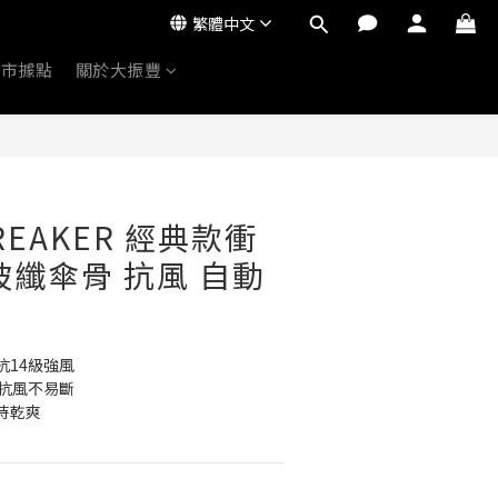
繁體中文
門市據點
關於大振豐
BREAKER 經典款衝
玻纖傘骨 抗風 自動
抗14級強風
，抗風不易斷
持乾爽