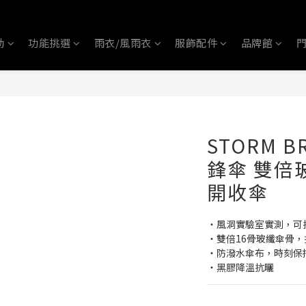
動
功能挑選
雨衣/風雨衣
服飾配件
品牌館
STORM 
鋒傘 雙倍
開收傘
‧風洞實驗室實測，可
‧雙倍16骨玻纖傘骨
‧防潑水傘布，時刻保
‧黑膠降溫抗曬