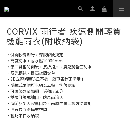
CORVIX 雨行者-疾速側開輕質
機能雨衣(附收納袋)
‧側開秒穿即行，穿脫瞬間搞定
‧高度防水，耐水壓10000mm
‧領口雙重防倒流，反折擋片、魔鬼氈全面防水
‧反光標誌，提高夜間安全
‧3D立體帽簷防風不掀，騎車視線更清晰！
‧隱藏式雨帽可收納為立領，俐落簡潔
‧可調節鬆緊帽繩，活動度滿分
‧雙層可調式袖口，防風雨滲入
‧胸前反折大容量口袋，兩層內層口袋方便實用
‧厚背包立體擴充空間
‧輕巧束口收納袋