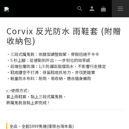
Corvix 反光防水 雨鞋套 (附贈
收納包)
‧三段式魔鬼氈：依腿型調整鬆緊，穿脫迅速不卡卡
‧5 秒上腳：從通勤到外出，一步到位的效率感
‧前端包覆防濺：1/3 防護區阻擋雨水，不影響行走穩定
‧鞋底鏤空不打滑：保留鞋底抓地力，步伐更踏實
‧輕量防水布料：耐用、易收納，適合隨身備用
👉使用方式 :
套上雨鞋套，黏上三段式魔鬼氈，
將魔鬼氈皆黏上即完成！
全店，全館$999免運(僅限台灣本島)