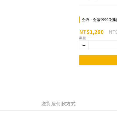
全店，全館$999免運
NT$1,280
NT$
數量
送貨及付款方式