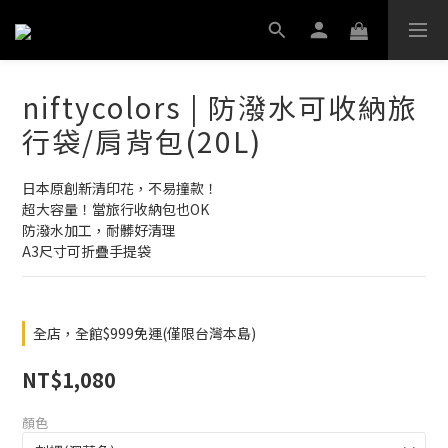
niftycolors | 防潑水可收納旅
行袋/肩背包(20L)
日本原創新清印花，不易撞款！
超大容量！當旅行收納包也OK
防潑水加工，耐髒好清理
A3尺寸可折疊手提袋
全店，全館$999免運(僅限台灣本島)
NT$1,080
顏色