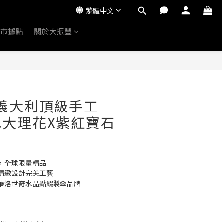
繁體中文
門市據點
關於大振豐
ti義大利頂級手工
色大理花X紫紅寶石
，全球限量精品
精緻設計完美工藝
華洛世奇水晶點綴製傘品牌