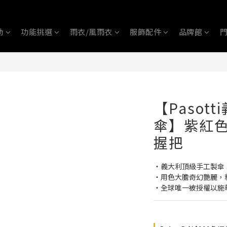
動
功能挑選
雨衣/風雨衣
服飾配件
品牌館
【Pasot
傘】紫紅
握把
‧義大利頂級手工製傘
‧用色大膽奇幻艷麗，
‧全球唯一被授權以施