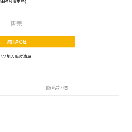
(僅限台灣本島)
售完
貨到通知我
加入追蹤清單
顧客評價