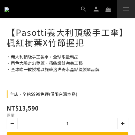
【Pasotti義大利頂級手工傘】
楓紅樹葉X竹節握把
‧義大利頂級手工製傘，全球限量精品
‧用色大膽奇幻艷麗，精緻設計完美工藝
‧全球唯一被授權以施華洛世奇水晶點綴製傘品牌
全店，全館$999免運(僅限台灣本島)
NT$13,590
數量