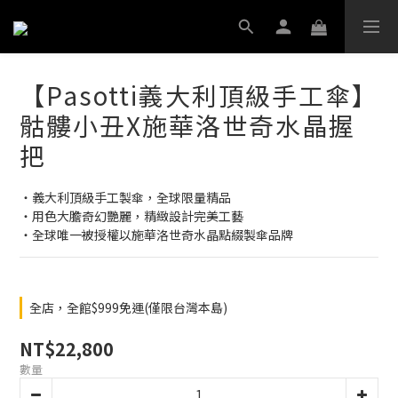
【Pasotti義大利頂級手工傘】
骷髏小丑X施華洛世奇水晶握
把
‧義大利頂級手工製傘，全球限量精品
‧用色大膽奇幻艷麗，精緻設計完美工藝
‧全球唯一被授權以施華洛世奇水晶點綴製傘品牌
全店，全館$999免運(僅限台灣本島)
NT$22,800
數量