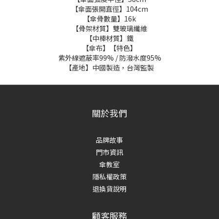
【傘面張開直徑】104cm
【傘骨數量】16k
【骨架材質】雙玻璃纖維
【中棒材質】鐵
【傘布】【特色】
紫外線遮蔽率99% / 防潑水度95%
【產地】中國製造，台灣監製
關於我們
品牌故事
門市資訊
傘教室
隱私權政策
退換貨說明
顧客服務