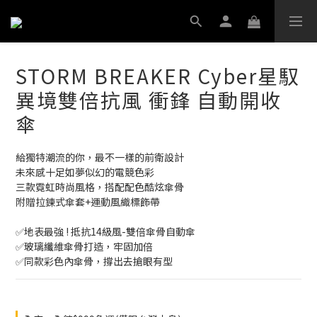
STORM BREAKER Cyber星馭
異境雙倍抗風 衝鋒 自動開收
傘
給獨特潮流的你，最不一樣的前衛設計
未來感十足如夢似幻的電競色彩
三款霓虹時尚風格，搭配配色酷炫傘骨
附贈拉鍊式傘套+運動風織標飾帶
✅地表最強 ! 抵抗14級風-雙倍傘骨自動傘
✅玻璃纖維傘骨打造，牢固加倍
✅同款彩色內傘骨，撐出去搶眼有型