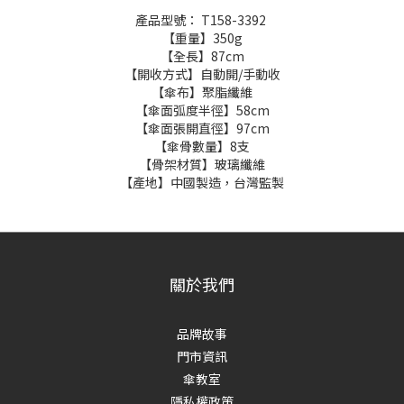
產品型號： T158-3392
【重量】350g
【全長】87cm
【開收方式】自動開/手動收
【傘布】聚脂纖維
【傘面弧度半徑】58cm
【傘面張開直徑】97cm
【傘骨數量】8支
【骨架材質】玻璃纖維
【產地】中國製造，台灣監製
關於我們
品牌故事
門市資訊
傘教室
隱私權政策