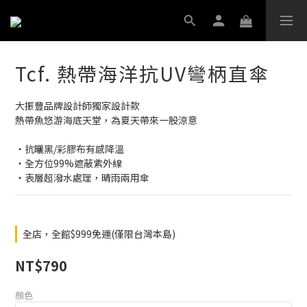
Tcf. 熱帶海洋抗UV彎柄直傘
大振豐品牌設計師獨家設計款
熱帶魚悠游海底天堂，為夏天帶來一股涼意
‧抗曬黑/彩膠布有感降溫
‧全方位99%遮蔽紫外線
‧表層超潑水處理，晴雨兩用傘
全店，全館$999免運(僅限台灣本島)
NT$790
顏色