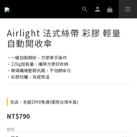
Airlight 法式絲帶 彩膠 輕量
自動開收傘
‧一鍵自動開收，方便單手操作
‧220g超輕量，攜帶方便好收納
‧玻璃纖維堅韌抗風，不怕開傘花
‧彩膠抗曬，有感降溫
全店，全館$999免運(僅限台灣本島)
NT$790
顏色