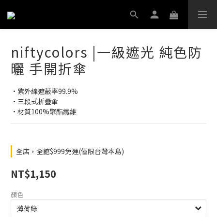
niftycolors |一級遮光 純色防
曬 手開折傘
•紫外線遮蔽率99.9%
•三段式折疊傘
•材質100%聚酯纖維
全店，全館$999免運(僅限台灣本島)
NT$1,150
顏色