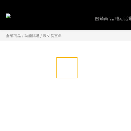
熱銷商品/檔期活
全部商品
/
功能挑選
/
淑女長直傘