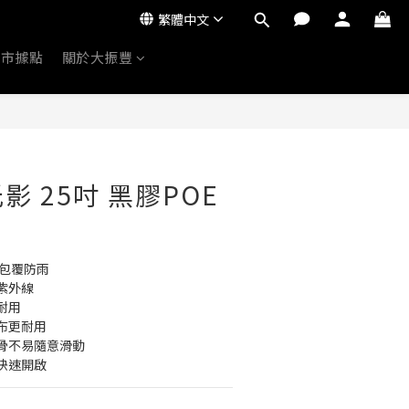
繁體中文
門市據點
關於大振豐
光影 25吋 黑膠POE
整包覆防雨
紫外線
耐用
布更耐用
骨不易隨意滑動
快速開啟