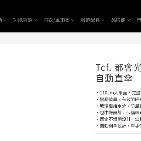
動
功能挑選
雨衣/風雨衣
服飾配件
品牌館
Tcf. 都會
自動直傘
‧110cm大傘面，完
‧黑膠塗層，有效阻隔
‧玻璃纖維傘骨，防風
‧包中碟設計，保護傘
‧固定不滑動設計，傘
‧自動開傘設計，單手