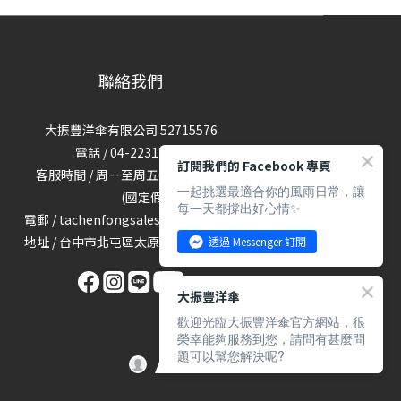
聯絡我們
大振豐洋傘有限公司 52715576
電話 / 04-22317689
訂閱我們的 Facebook 專頁
客服時間 / 周一至周五09:00-18:00
一起挑選最適合你的風雨日常，讓
(國定假日休)
每一天都撐出好心情✨
電郵 / tachenfongsales@gmail.com
地址 / 台中市北屯區太原路三段1160號
透過 Messenger 訂閱
大振豐洋傘
歡迎光臨大振豐洋傘官方網站，很
榮幸能夠服務到您，請問有甚麼問
題可以幫您解決呢?