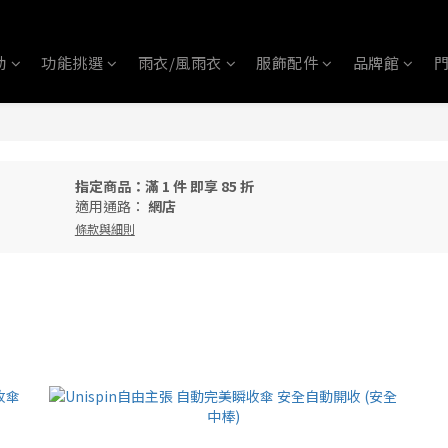
動
功能挑選
雨衣/風雨衣
服飾配件
品牌館
指定商品：滿 1 件 即享 85 折
適用通路：
網店
條款與細則