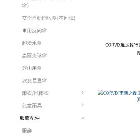
傘）
安全自動開收傘(不回彈)
車用反向傘
超潑水傘
CORVIX風逸輕行
高爾夫球傘
登山用傘
淑女長直傘
雨衣/風雨衣
兒童雨具
服飾配件
服飾