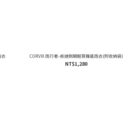
雨衣
CORVIX 雨行者-疾速側開輕質機能雨衣(附收納袋)
NT$1,280