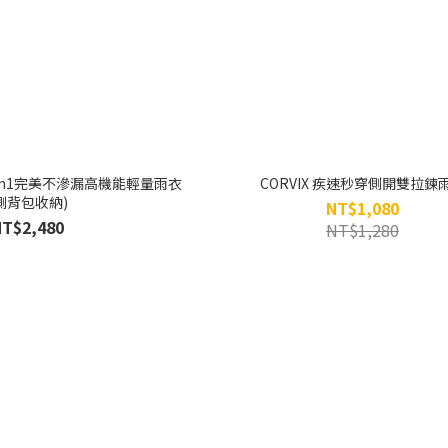
 3in1完美不滲漏高機能輕量雨衣
CORVIX 疾速秒穿側開雙拉鍊
側背包收納)
NT$1,080
NT$2,480
NT$1,280