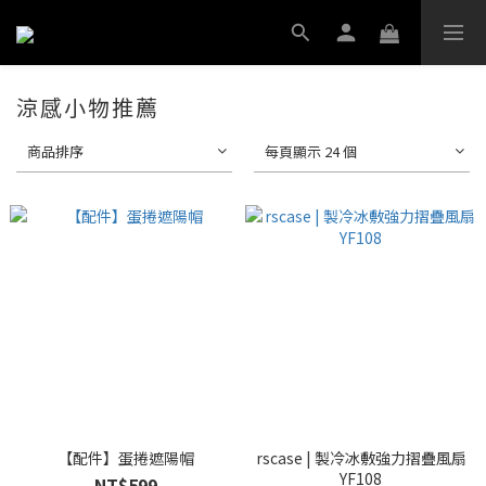
涼感小物推薦
商品排序
每頁顯示 24 個
【配件】蛋捲遮陽帽
rscase | 製冷冰敷強力摺疊風扇
YF108
NT$599