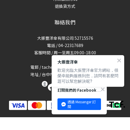
退換貨方式
聯絡我們
大振豐洋傘有限公司 52715576
電話 / 04-22317689
客服時間 / 周一至周五09:00-18:00
(國定假日休)
大振豐洋傘
電郵 / tachenfongsales@gmail.com
歡迎光臨大振豐洋傘官方網站，很
地址 / 台中市北屯區太原路三段1160號
榮幸能夠服務到您，請問有甚麼問
題可以幫您解決呢?
訂閱我們的 Facebook 專頁
透過 Messenger 訂
閱