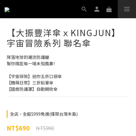
【大振豐洋傘ｘKINGJUN】
宇宙冒險系列 聯名傘
降落地球的潮流防護艙
幫你撐起每一場未知風暴!
【宇宙探險】迷你五折口袋傘
【醜萌日常】三折鉛筆傘
【國度防護罩】自動開收傘
全店，全館$999免運(僅限台灣本島)
NT$690
NT$990